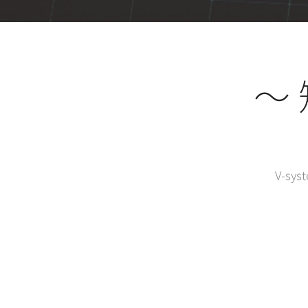
～
V-s