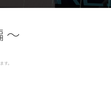
 ～
します。